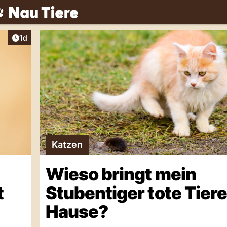
Artikel veröffentlicht:
1d
Katzen
Wieso bringt mein
t
Stubentiger tote Tier
Hause?