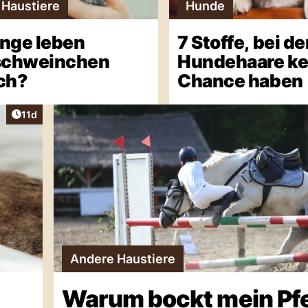
 Haustiere
Hunde
ange leben
7 Stoffe, bei d
schweinchen
Hundehaare ke
ich?
Chance haben
Artikel veröffentlicht:
11d
Andere Haustiere
Warum bockt mein Pf