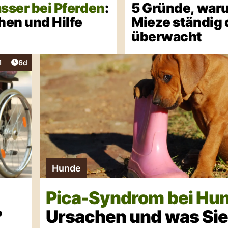
sser bei Pferden
:
5 Gründe, waru
hen und Hilfe
Mieze ständig 
überwacht
Artikel veröffentlicht:
1
6d
teraktionen
Hunde
Pica-Syndrom bei Hu
?
Ursachen und was Sie