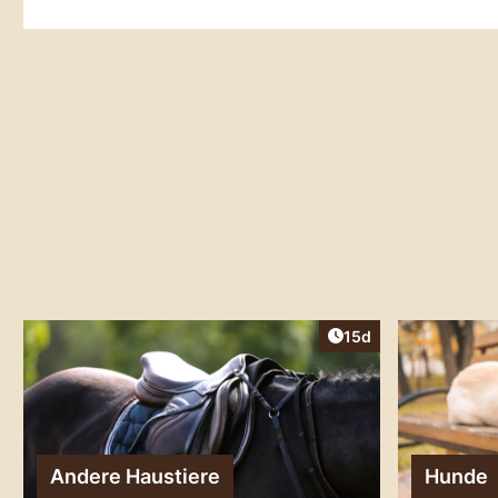
Artikel veröffentlicht
15d
Andere Haustiere
Hunde