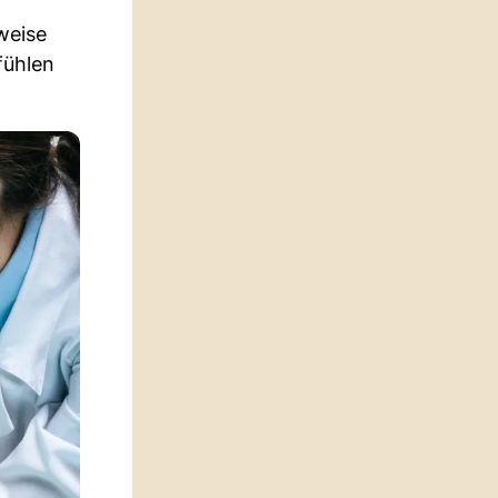
weise
fühlen