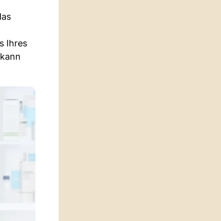
das
s Ihres
 kann