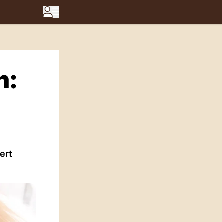
n:
ert