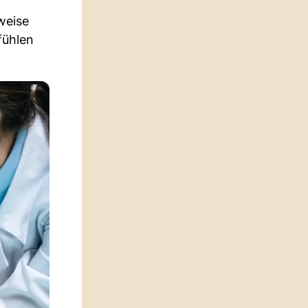
weise
fühlen