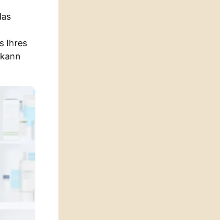
das
s Ihres
 kann