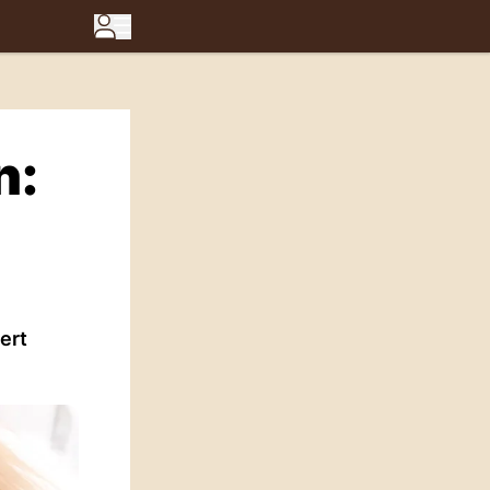
n:
ert