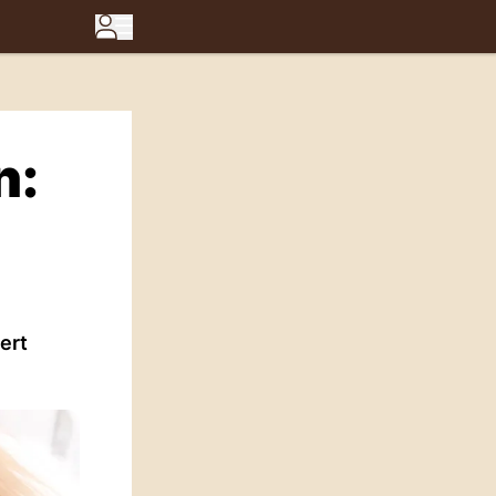
n:
ert