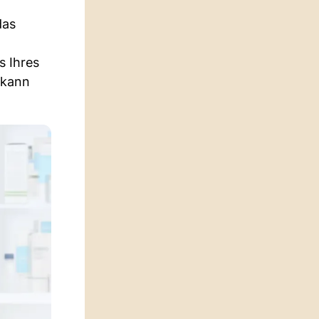
das
s Ihres
 kann