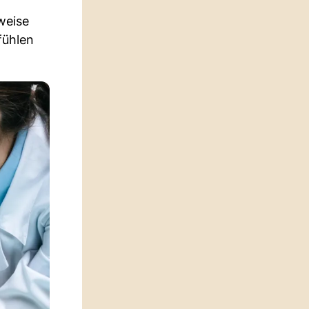
weise
fühlen