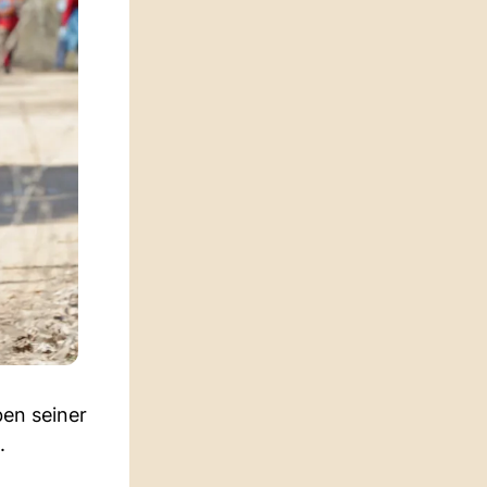
ben seiner
.