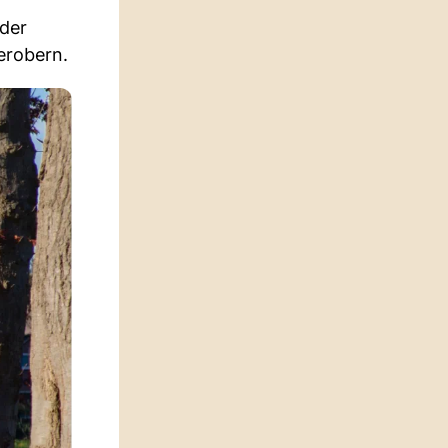
 der
erobern.