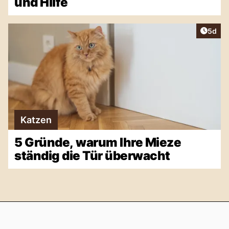
und Hilfe
Artike
5d
Katzen
5 Gründe, warum Ihre Mieze
ständig die Tür überwacht
Footer