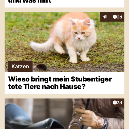
und was hilft
Artike
1
2d
Interaktionen
Katzen
Wieso bringt mein Stubentiger
tote Tiere nach Hause?
Artike
3d