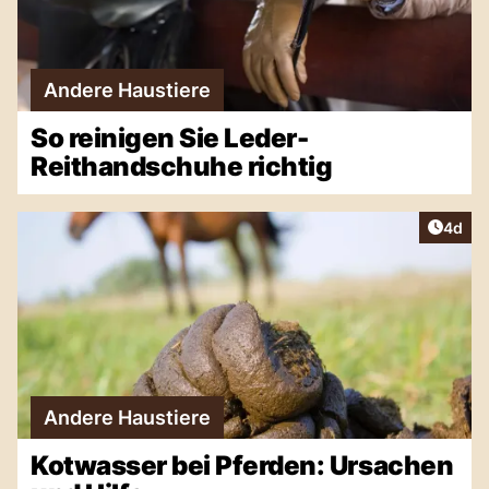
Andere Haustiere
So reinigen Sie Leder-
Reithandschuhe richtig
Artike
4d
Andere Haustiere
Kotwasser bei Pferden: Ursachen