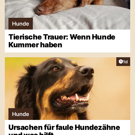
Hunde
Tierische Trauer: Wenn Hunde
Kummer haben
Artike
1d
Hunde
Ursachen für faule Hundezähne