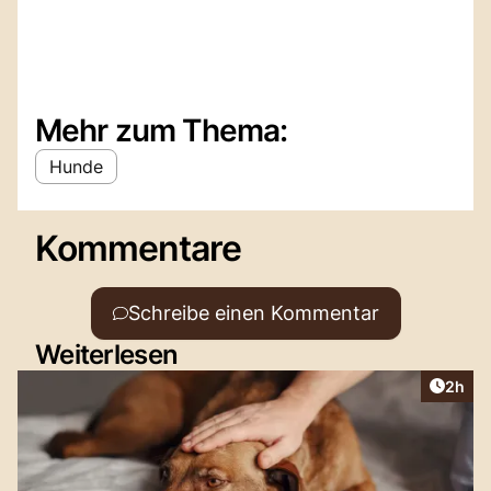
Mehr zum Thema:
Hunde
Kommentare
Schreibe einen Kommentar
Weiterlesen
Artike
2h