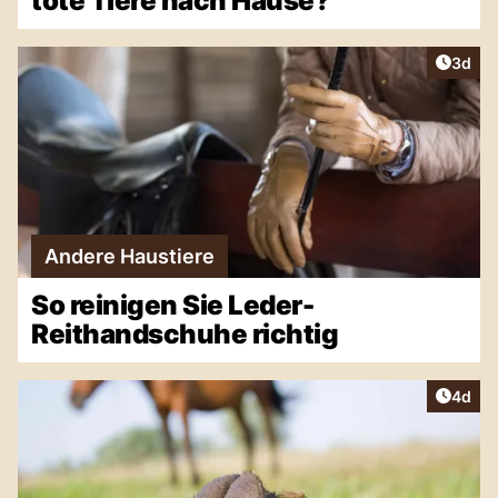
tote Tiere nach Hause?
Artike
3d
Andere Haustiere
So reinigen Sie Leder-
Reithandschuhe richtig
Artike
4d