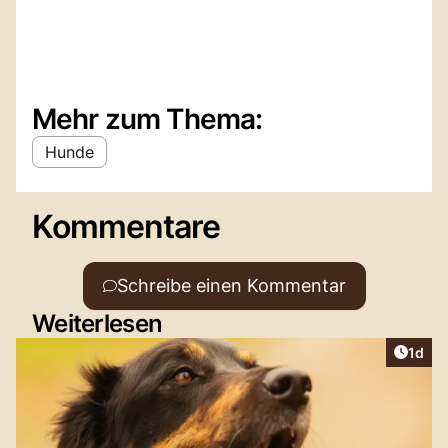
Mehr zum Thema:
Hunde
Kommentare
Schreibe einen Kommentar
Weiterlesen
Artike
1d