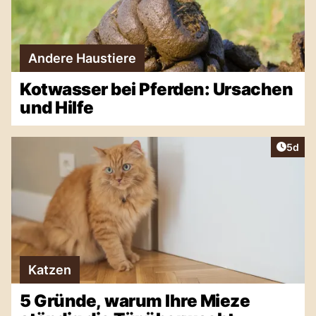
Andere Haustiere
Kotwasser bei Pferden: Ursachen
und Hilfe
Artike
5d
Katzen
5 Gründe, warum Ihre Mieze