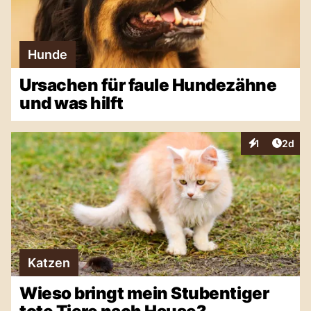
Hunde
Ursachen für faule Hundezähne
und was hilft
Artike
1
2d
Interaktionen
Katzen
Wieso bringt mein Stubentiger