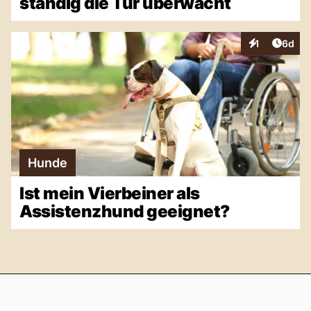
ständig die Tür überwacht
Artike
1
6d
Interaktionen
Hunde
Ist mein Vierbeiner als
Assistenzhund geeignet?
Footer