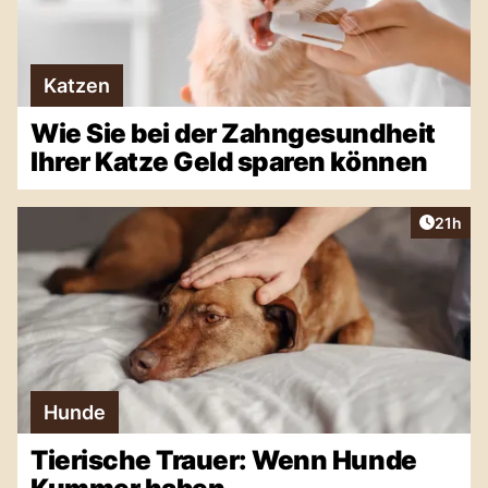
Katzen
Wie Sie bei der Zahngesundheit
Ihrer Katze Geld sparen können
Artikel
21h
Hunde
Tierische Trauer: Wenn Hunde