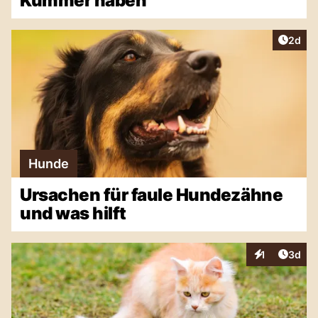
Kummer haben
Artike
2d
Hunde
Ursachen für faule Hundezähne
und was hilft
Artike
1
3d
Interaktionen