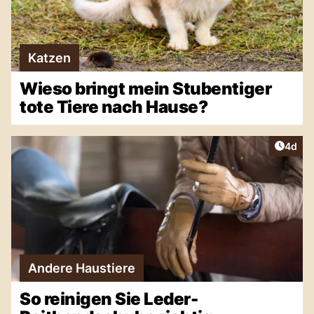
Katzen
Wieso bringt mein Stubentiger
tote Tiere nach Hause?
Artike
4d
Andere Haustiere
So reinigen Sie Leder-