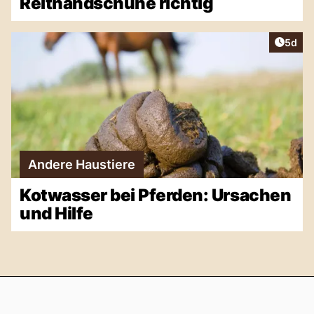
Reithandschuhe richtig
Artike
5d
Andere Haustiere
Kotwasser bei Pferden: Ursachen
und Hilfe
Footer