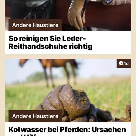
Andere Haustiere
So reinigen Sie Leder-
Reithandschuhe richtig
Artike
4d
Andere Haustiere
Kotwasser bei Pferden: Ursachen