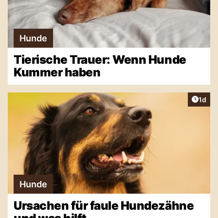
Hunde
Tierische Trauer: Wenn Hunde
Kummer haben
Artike
1d
Hunde
Ursachen für faule Hundezähne