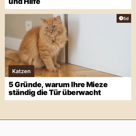
und Hilfe
Artike
5d
Katzen
5 Gründe, warum Ihre Mieze
ständig die Tür überwacht
Footer