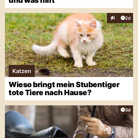
und was hilft
Artike
1
2d
Interaktionen
Katzen
Wieso bringt mein Stubentiger
tote Tiere nach Hause?
Artike
3d