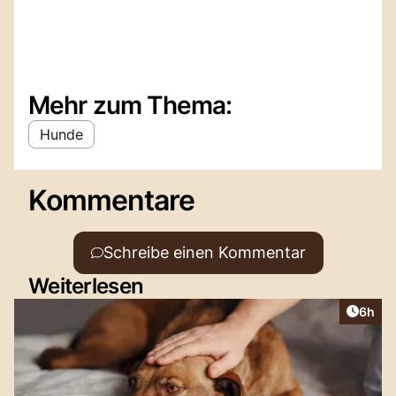
Mehr zum Thema:
Hunde
Kommentare
Schreibe einen Kommentar
Weiterlesen
Artike
6h