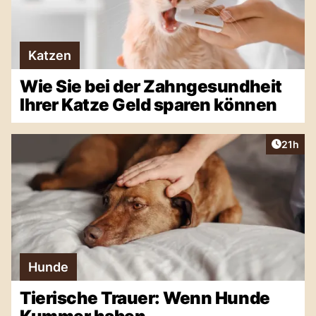
Katzen
Wie Sie bei der Zahngesundheit
Ihrer Katze Geld sparen können
Artikel
21h
Hunde
Tierische Trauer: Wenn Hunde