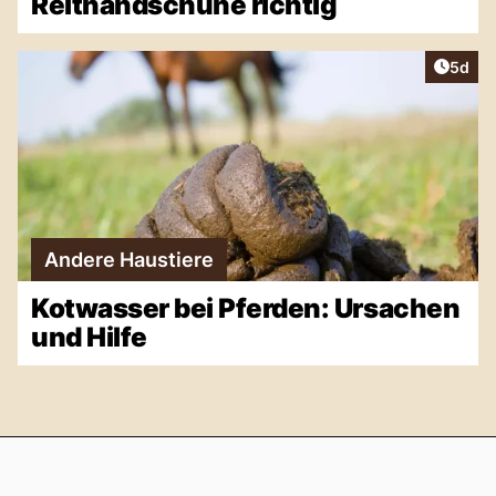
Reithandschuhe richtig
Artike
5d
Andere Haustiere
Kotwasser bei Pferden: Ursachen
und Hilfe
Footer