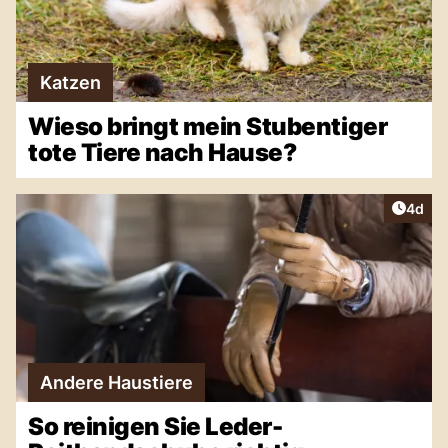
Katzen
Wieso bringt mein Stubentiger
tote Tiere nach Hause?
Artike
4d
Andere Haustiere
So reinigen Sie Leder-