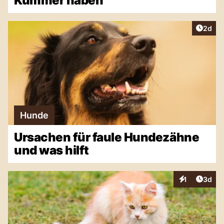
Kummer haben
Artike
2d
Hunde
Ursachen für faule Hundezähne
und was hilft
Artike
1
3d
Interaktionen