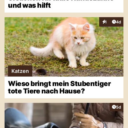
und was hilft
Artike
1
4d
Interaktionen
Katzen
Wieso bringt mein Stubentiger
tote Tiere nach Hause?
Artike
5d