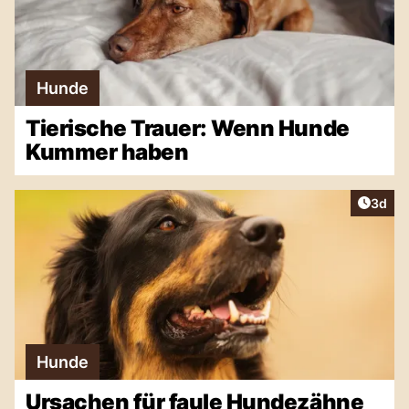
Hunde
Tierische Trauer: Wenn Hunde
Kummer haben
Artike
3d
Hunde
Ursachen für faule Hundezähne