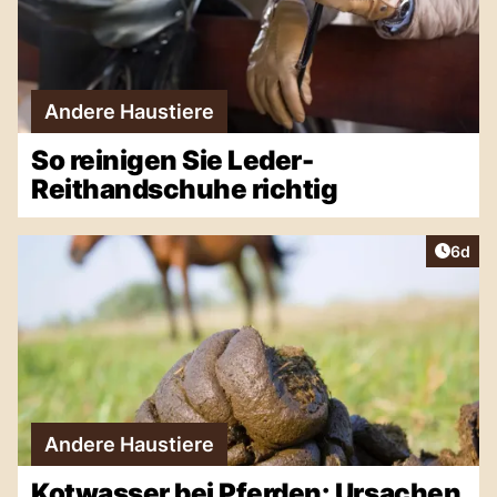
Andere Haustiere
So reinigen Sie Leder-
Reithandschuhe richtig
Artike
6d
Andere Haustiere
Kotwasser bei Pferden: Ursachen