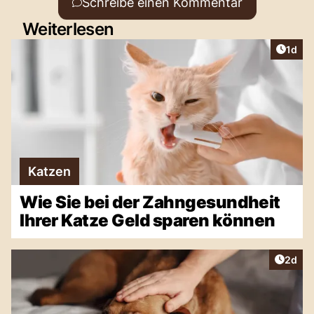
Schreibe einen Kommentar
Weiterlesen
Artike
1d
Katzen
Wie Sie bei der Zahngesundheit
Ihrer Katze Geld sparen können
Artike
2d