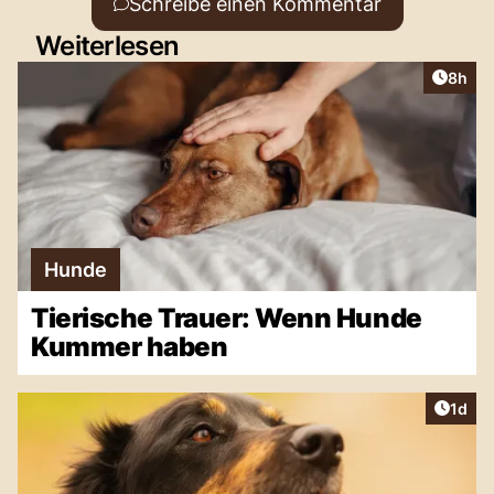
Schreibe einen Kommentar
Weiterlesen
Artike
8h
Hunde
Tierische Trauer: Wenn Hunde
Kummer haben
Artike
1d