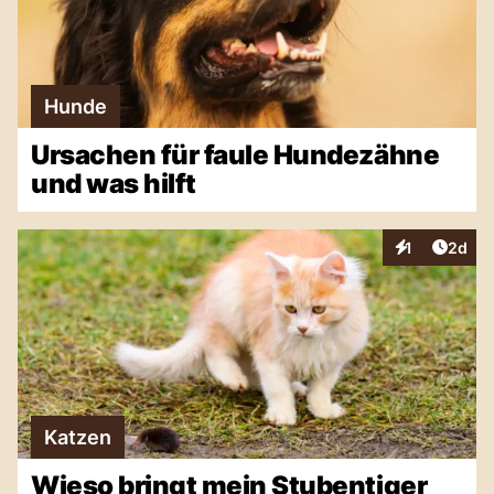
Hunde
Ursachen für faule Hundezähne
und was hilft
Artike
1
2d
Interaktionen
Katzen
Wieso bringt mein Stubentiger