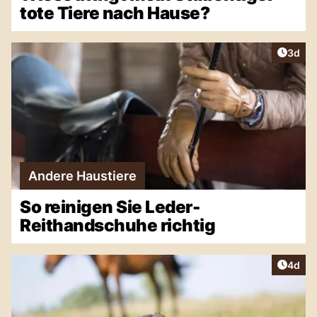
tote Tiere nach Hause?
Artike
3d
Andere Haustiere
So reinigen Sie Leder-
Reithandschuhe richtig
Artike
4d