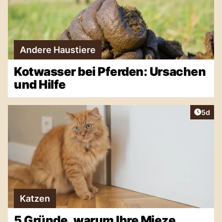
Andere Haustiere
Kotwasser bei Pferden: Ursachen
und Hilfe
Artike
5d
Katzen
5 Gründe, warum Ihre Mieze