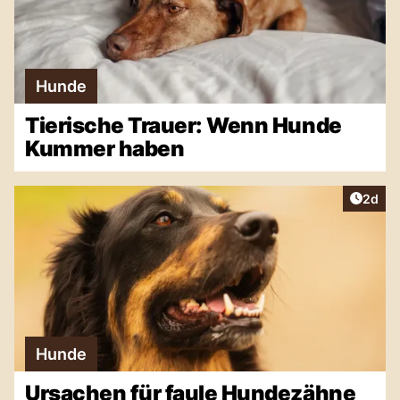
Hunde
Tierische Trauer: Wenn Hunde
Kummer haben
Artike
2d
Hunde
Ursachen für faule Hundezähne