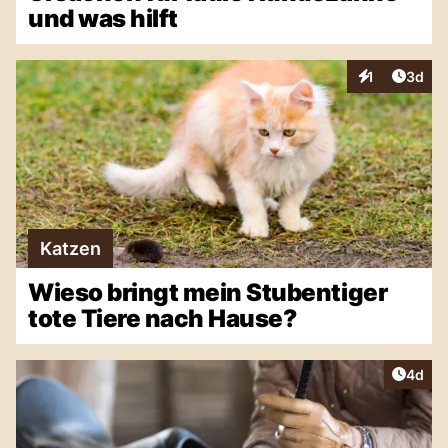
und was hilft
Artike
1
3d
Interaktionen
Katzen
Wieso bringt mein Stubentiger
tote Tiere nach Hause?
Artike
4d