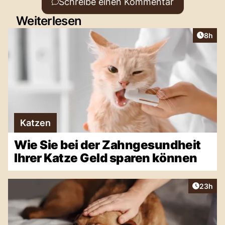
Schreibe einen Kommentar
Weiterlesen
Artike
8h
Katzen
Wie Sie bei der Zahngesundheit
Ihrer Katze Geld sparen können
Artikel 
23h