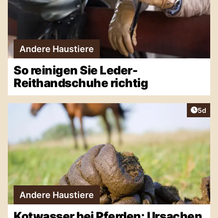
Andere Haustiere
So reinigen Sie Leder-
Reithandschuhe richtig
Artike
5d
Andere Haustiere
Kotwasser bei Pferden: Ursachen