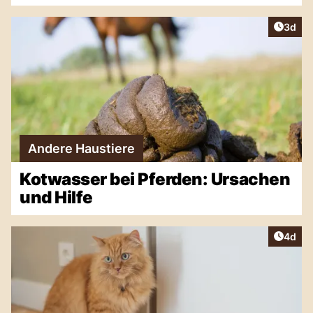
Artike
3d
Andere Haustiere
Kotwasser bei Pferden: Ursachen
und Hilfe
Artike
4d