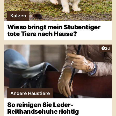
Katzen
Wieso bringt mein Stubentiger
tote Tiere nach Hause?
Artike
2d
Andere Haustiere
So reinigen Sie Leder-
Reithandschuhe richtig