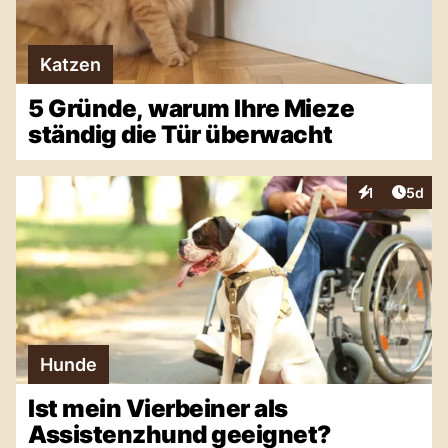
Katzen
5 Gründe, warum Ihre Mieze
ständig die Tür überwacht
Artike
1
5d
Interaktionen
Hunde
Ist mein Vierbeiner als
Assistenzhund geeignet?