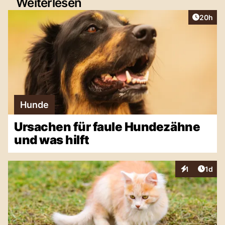
Weiterlesen
Artikel 
20h
Hunde
Ursachen für faule Hundezähne
und was hilft
Artike
1
1d
Interaktionen