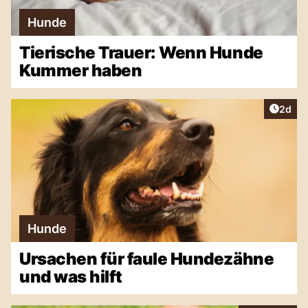
Hunde
Tierische Trauer: Wenn Hunde
Kummer haben
Artike
2d
Hunde
Ursachen für faule Hundezähne
und was hilft