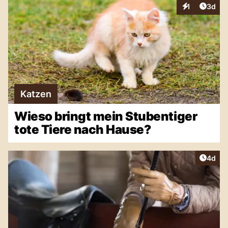
Artike
1
3d
Interaktionen
Katzen
Wieso bringt mein Stubentiger
tote Tiere nach Hause?
Artike
4d