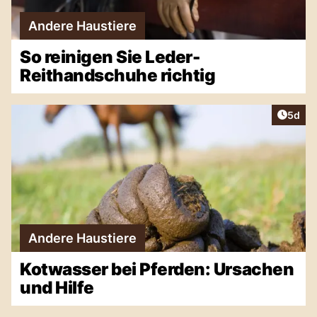
Andere Haustiere
So reinigen Sie Leder-
Reithandschuhe richtig
Artike
5d
Andere Haustiere
Kotwasser bei Pferden: Ursachen
und Hilfe