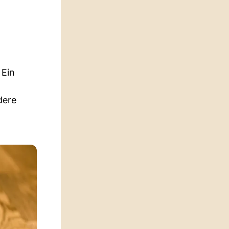
 Ein
dere