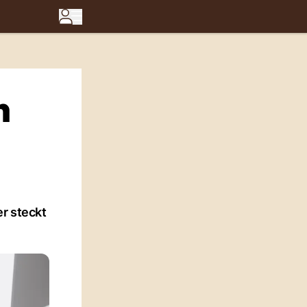
h
r steckt