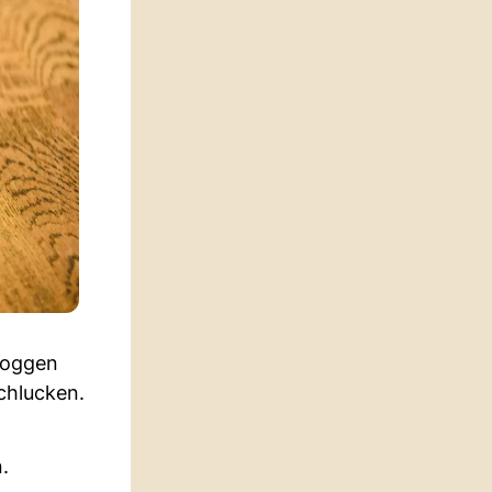
doggen
chlucken.
.