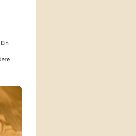
 Ein
dere