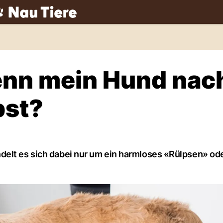
ch
wenn mein Hund nac
pst?
delt es sich dabei nur um ein harmloses «Rülpsen» ode