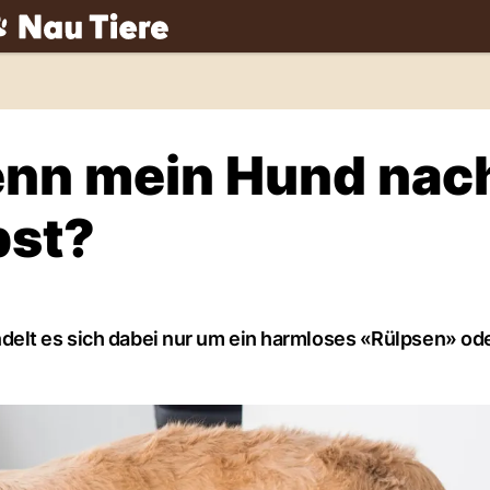
ch
wenn mein Hund nac
pst?
delt es sich dabei nur um ein harmloses «Rülpsen» ode