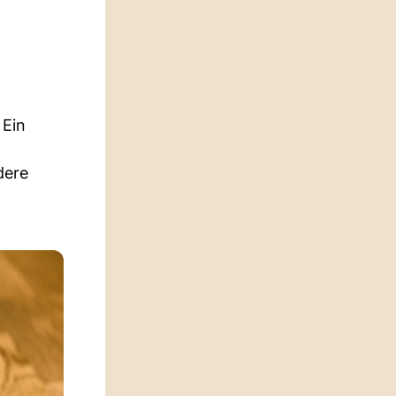
 Ein
dere