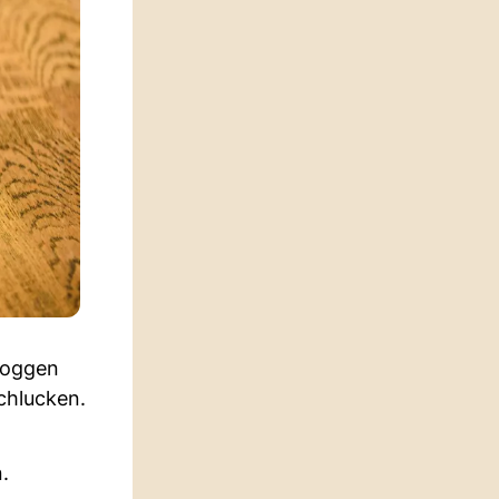
doggen
chlucken.
.