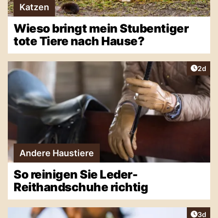
Katzen
Wieso bringt mein Stubentiger
tote Tiere nach Hause?
Artike
2d
Andere Haustiere
So reinigen Sie Leder-
Reithandschuhe richtig
Artike
3d