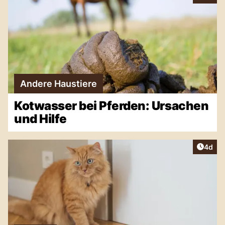
Andere Haustiere
Kotwasser bei Pferden: Ursachen
und Hilfe
Artike
4d