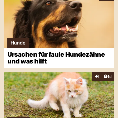
Hunde
Ursachen für faule Hundezähne
und was hilft
Artike
1
1d
Interaktionen