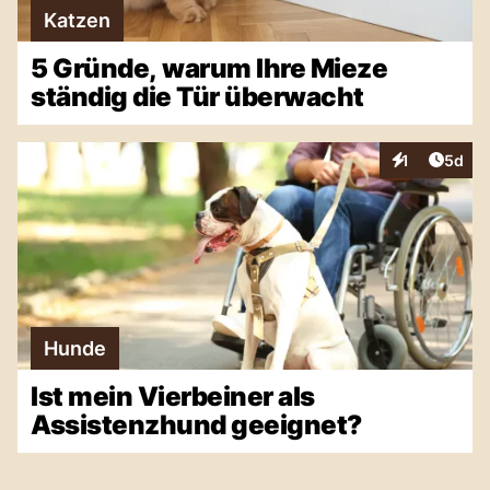
Katzen
5 Gründe, warum Ihre Mieze
ständig die Tür überwacht
Artike
1
5d
Interaktionen
Hunde
Ist mein Vierbeiner als
Assistenzhund geeignet?