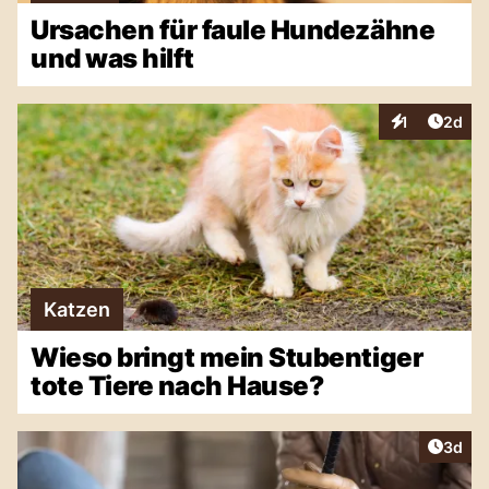
Ursachen für faule Hundezähne
und was hilft
Artike
1
2d
Interaktionen
Katzen
Wieso bringt mein Stubentiger
tote Tiere nach Hause?
Artike
3d