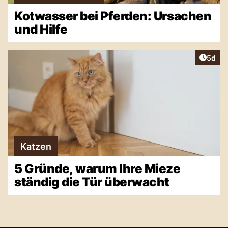
Kotwasser bei Pferden: Ursachen
und Hilfe
Artike
5d
Katzen
5 Gründe, warum Ihre Mieze
ständig die Tür überwacht