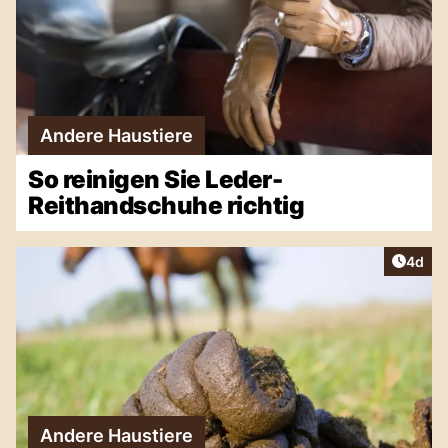
Andere Haustiere
So reinigen Sie Leder-
Reithandschuhe richtig
Artike
4d
Andere Haustiere