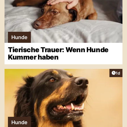
Hunde
Tierische Trauer: Wenn Hunde
Kummer haben
Artike
1d
Hunde