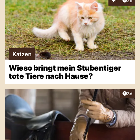
Artike
1
2d
Interaktionen
Katzen
Wieso bringt mein Stubentiger
tote Tiere nach Hause?
Artike
3d