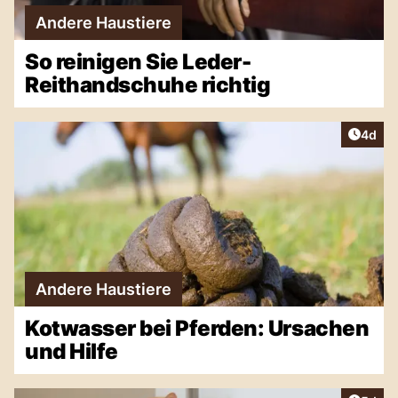
Andere Haustiere
So reinigen Sie Leder-
Reithandschuhe richtig
Artike
4d
Andere Haustiere
Kotwasser bei Pferden: Ursachen
und Hilfe