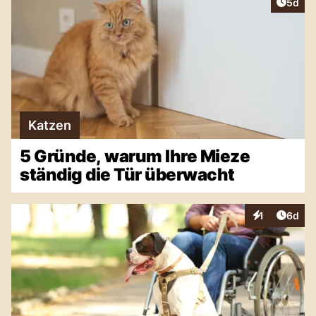
Artike
5d
Katzen
5 Gründe, warum Ihre Mieze
ständig die Tür überwacht
Artike
1
6d
Interaktionen