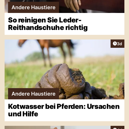
Andere Haustiere
So reinigen Sie Leder-
Reithandschuhe richtig
Artike
3d
Andere Haustiere
Kotwasser bei Pferden: Ursachen
und Hilfe