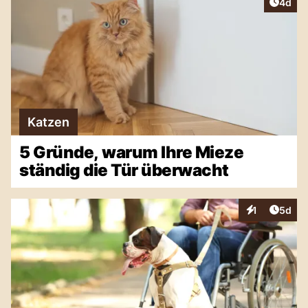
Artike
4d
Katzen
5 Gründe, warum Ihre Mieze
ständig die Tür überwacht
Artike
1
5d
Interaktionen