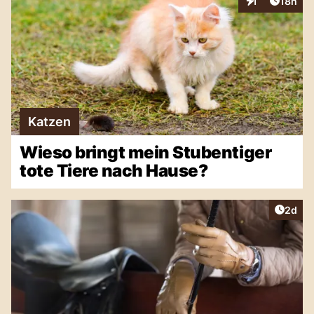
Artikel
1
18h
Interaktionen
Katzen
Wieso bringt mein Stubentiger
tote Tiere nach Hause?
Artike
2d