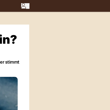
in?
ber stimmt