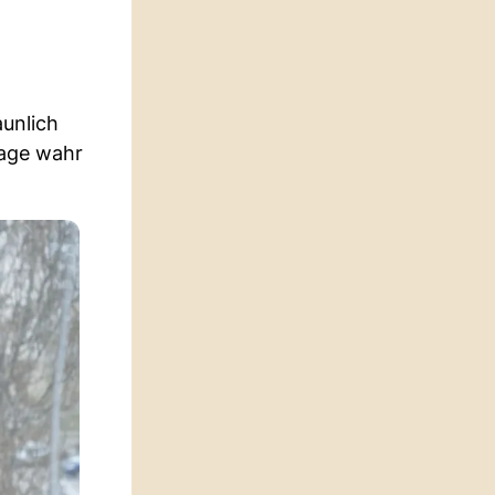
aunlich
lage wahr