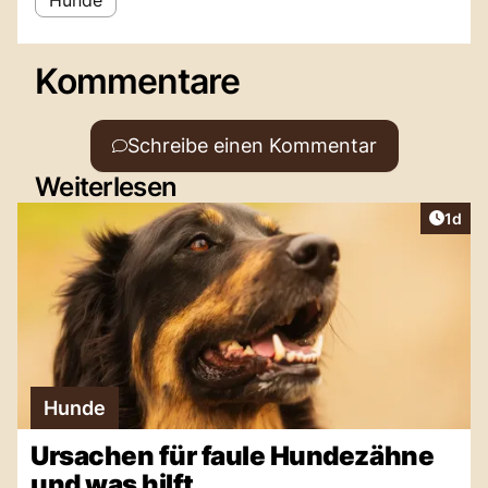
Kommentare
Schreibe einen Kommentar
Weiterlesen
Artike
1d
Hunde
Ursachen für faule Hundezähne
und was hilft