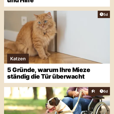
und Hilfe
Artike
5d
Katzen
5 Gründe, warum Ihre Mieze
ständig die Tür überwacht
Artike
1
6d
Interaktionen