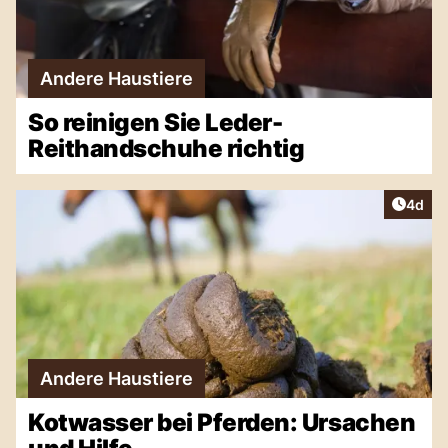
Andere Haustiere
So reinigen Sie Leder-
Reithandschuhe richtig
Artike
4d
Andere Haustiere
Kotwasser bei Pferden: Ursachen