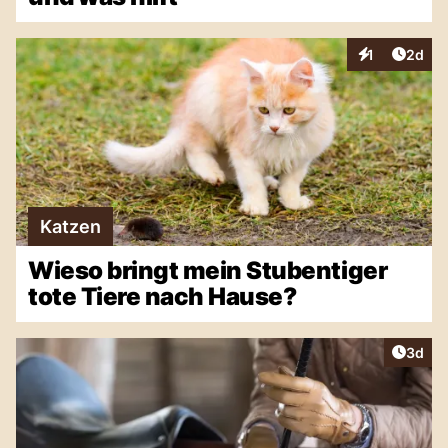
Artike
1
2d
Interaktionen
Katzen
Wieso bringt mein Stubentiger
tote Tiere nach Hause?
Artike
3d