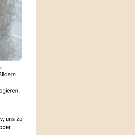
s
ildern
agieren,
v, uns zu
oder