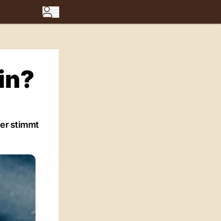
in?
ber stimmt