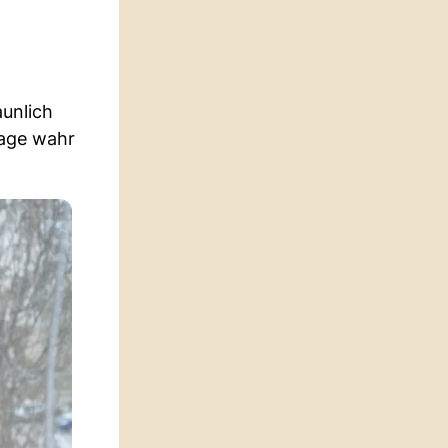
aunlich
lage wahr