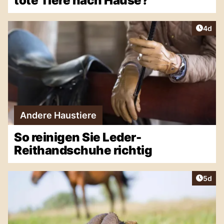
tote Tiere nach Hause?
Artike
4d
Andere Haustiere
So reinigen Sie Leder-
Reithandschuhe richtig
Artike
5d