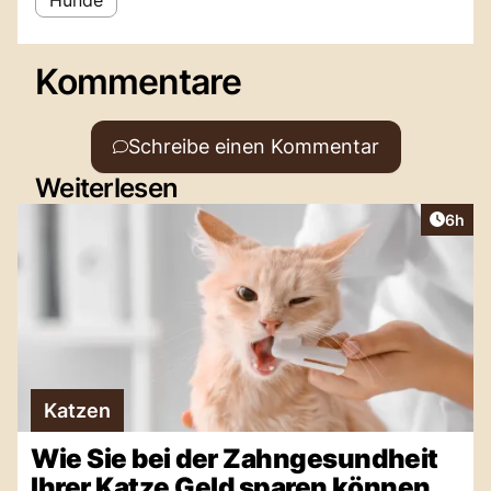
Kommentare
Schreibe einen Kommentar
Weiterlesen
Artike
6h
Katzen
Wie Sie bei der Zahngesundheit
Ihrer Katze Geld sparen können