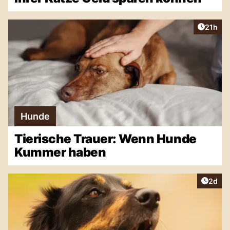
Artikel
21h
Hunde
Tierische Trauer: Wenn Hunde
Kummer haben
Artike
2d