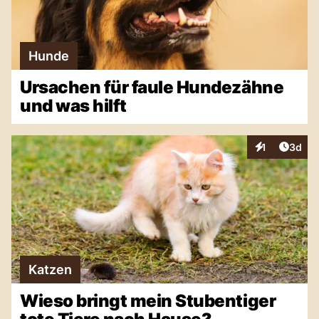
Hunde
Ursachen für faule Hundezähne
und was hilft
Artike
1
3d
Interaktionen
Katzen
Wieso bringt mein Stubentiger