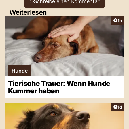
Schreibe einen Kommentar
Weiterlesen
Artike
1h
Hunde
Tierische Trauer: Wenn Hunde
Kummer haben
Artike
1d