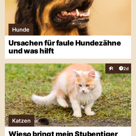
Hunde
Ursachen für faule Hundezähne
und was hilft
Artike
1
2d
Interaktionen
Katzen
Wieso bringt mein Stubentiger