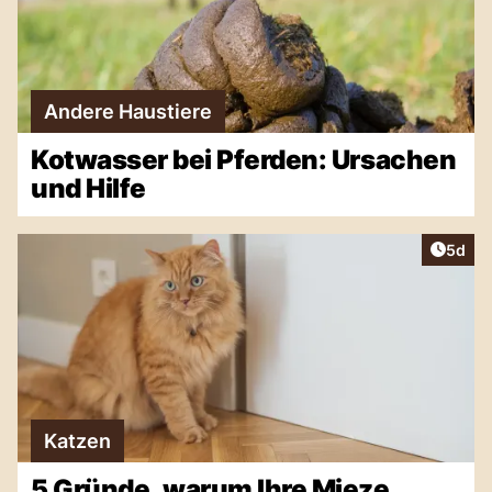
Andere Haustiere
Kotwasser bei Pferden: Ursachen
und Hilfe
Artike
5d
Katzen
5 Gründe, warum Ihre Mieze