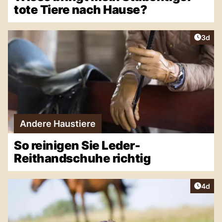
tote Tiere nach Hause?
Artike
3d
Andere Haustiere
So reinigen Sie Leder-
Reithandschuhe richtig
Artike
4d