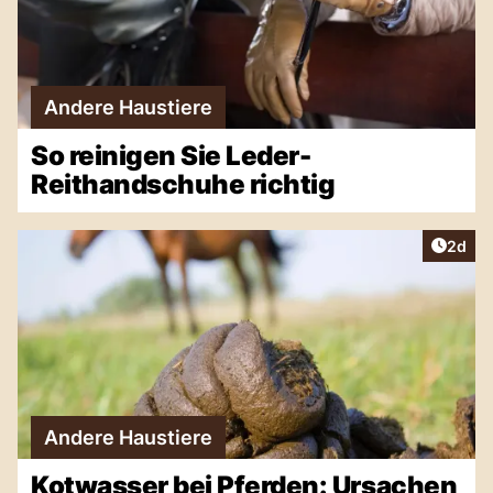
Andere Haustiere
So reinigen Sie Leder-
Reithandschuhe richtig
Artike
2d
Andere Haustiere
Kotwasser bei Pferden: Ursachen