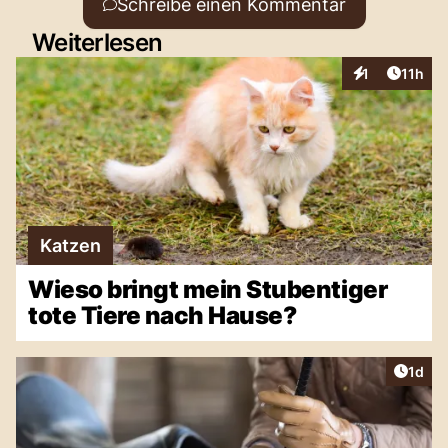
Schreibe einen Kommentar
Weiterlesen
Artikel
1
11h
Interaktionen
Katzen
Wieso bringt mein Stubentiger
tote Tiere nach Hause?
Artike
1d