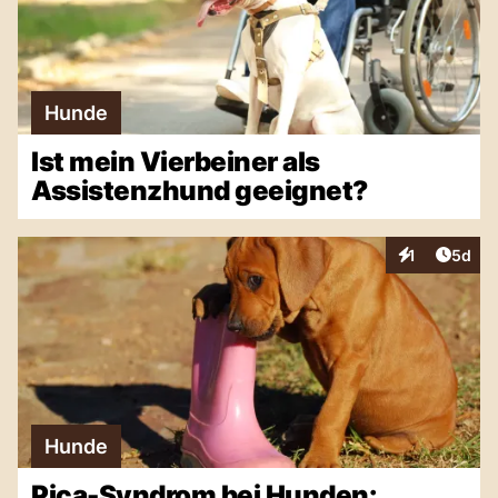
Hunde
Ist mein Vierbeiner als
Assistenzhund geeignet?
Artike
1
5d
Interaktionen
Hunde
Pica-Syndrom bei Hunden: