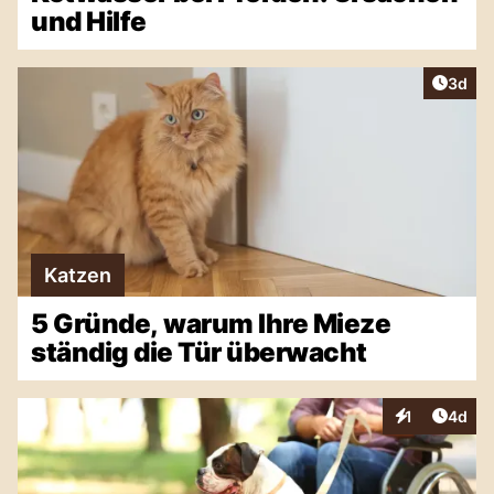
und Hilfe
Artike
3d
Katzen
5 Gründe, warum Ihre Mieze
ständig die Tür überwacht
Artike
1
4d
Interaktionen