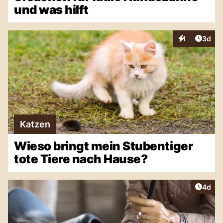
und was hilft
Artike
1
3d
Interaktionen
Katzen
Wieso bringt mein Stubentiger
tote Tiere nach Hause?
Artike
4d