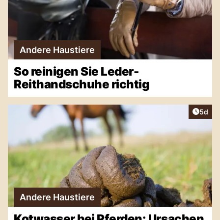
Andere Haustiere
So reinigen Sie Leder-
Reithandschuhe richtig
Artike
5d
Andere Haustiere
Kotwasser bei Pferden: Ursachen