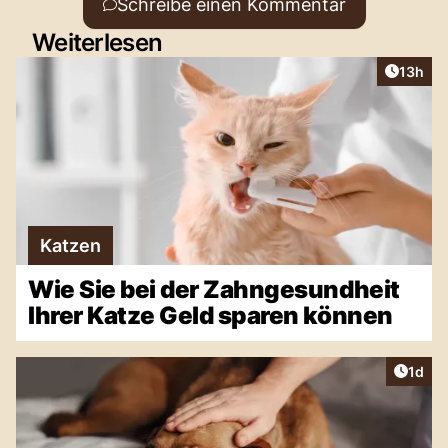
Schreibe einen Kommentar
Weiterlesen
Artikel
13h
Katzen
Wie Sie bei der Zahngesundheit
Ihrer Katze Geld sparen können
Artike
1d