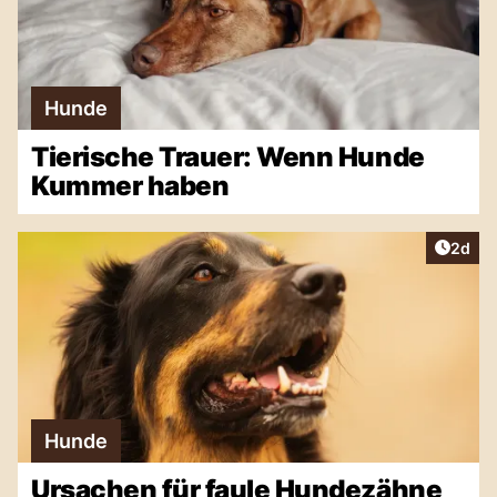
Hunde
Tierische Trauer: Wenn Hunde
Kummer haben
Artike
2d
Hunde
Ursachen für faule Hundezähne