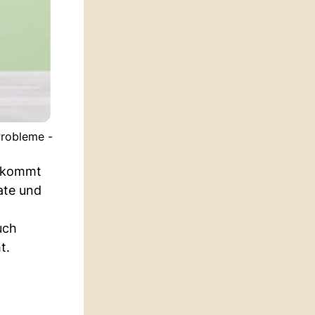
Probleme -
bekommt
ate und
uch
t.