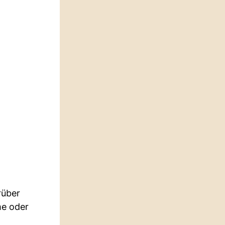
rüber
me oder