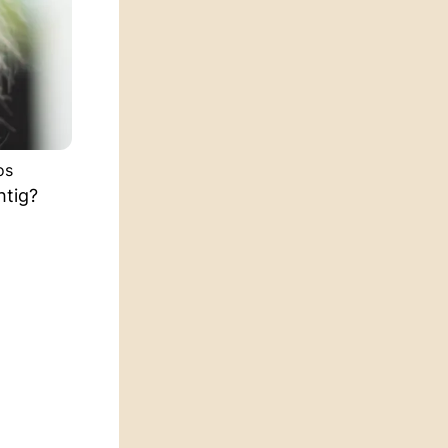
os
htig?