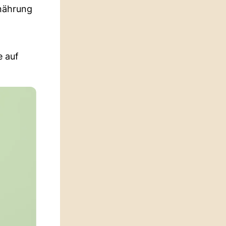
rnährung
e auf