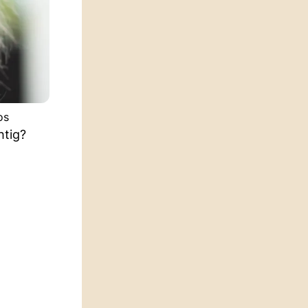
os
htig?