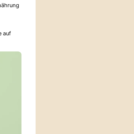
rnährung
e auf