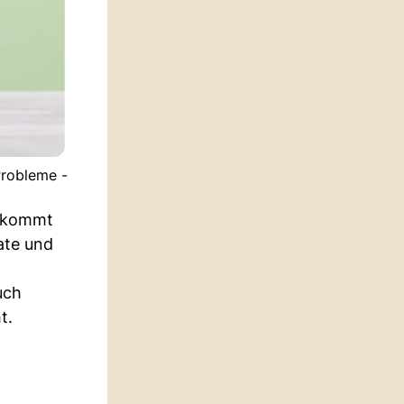
Probleme -
bekommt
ate und
uch
t.