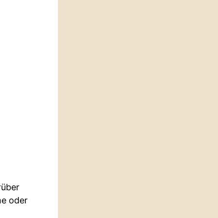
rüber
me oder