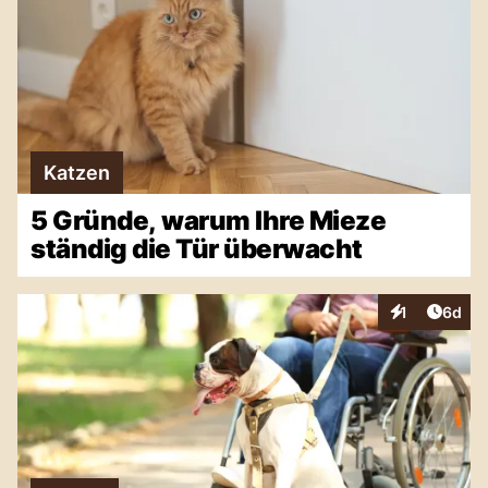
Katzen
5 Gründe, warum Ihre Mieze
ständig die Tür überwacht
Artike
1
6d
Interaktionen