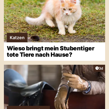
Katzen
Wieso bringt mein Stubentiger
tote Tiere nach Hause?
Artike
3d