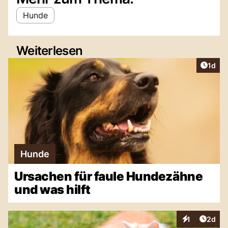
Hunde
Weiterlesen
Artike
1d
Hunde
Ursachen für faule Hundezähne
und was hilft
Artike
1
2d
Interaktionen