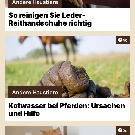
Andere Haustiere
So reinigen Sie Leder-
Reithandschuhe richtig
Artike
4d
Andere Haustiere
Kotwasser bei Pferden: Ursachen
und Hilfe
Artike
5d