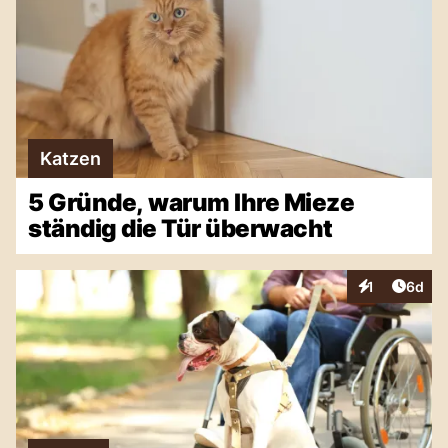
Katzen
5 Gründe, warum Ihre Mieze
ständig die Tür überwacht
Artike
1
6d
Interaktionen