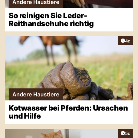
Andere Haustiere
So reinigen Sie Leder-
Reithandschuhe richtig
Artike
4d
Andere Haustiere
Kotwasser bei Pferden: Ursachen
und Hilfe
Artike
5d