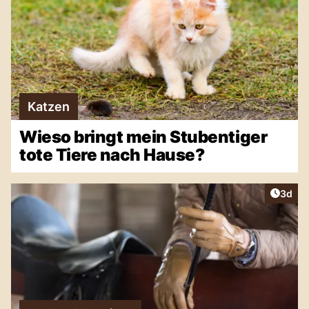
Katzen
Wieso bringt mein Stubentiger
tote Tiere nach Hause?
Artike
3d