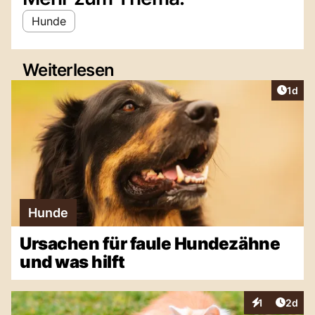
Hunde
Weiterlesen
Artike
1d
Hunde
Ursachen für faule Hundezähne
und was hilft
Artike
1
2d
Interaktionen