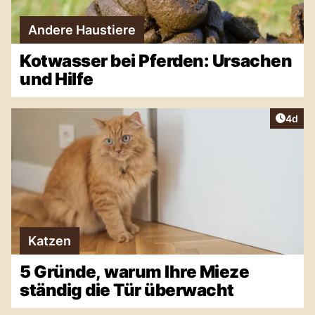
Andere Haustiere
Kotwasser bei Pferden: Ursachen
und Hilfe
Artike
4d
Katzen
5 Gründe, warum Ihre Mieze
ständig die Tür überwacht