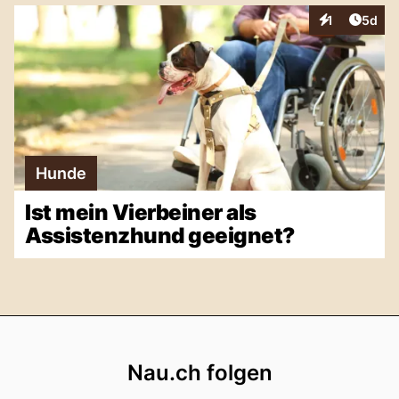
Artike
1
5d
Interaktionen
Hunde
Ist mein Vierbeiner als
Assistenzhund geeignet?
Footer
Nau.ch folgen