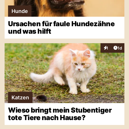
Hunde
Ursachen für faule Hundezähne
und was hilft
Artike
1
1d
Interaktionen
Katzen
Wieso bringt mein Stubentiger
tote Tiere nach Hause?