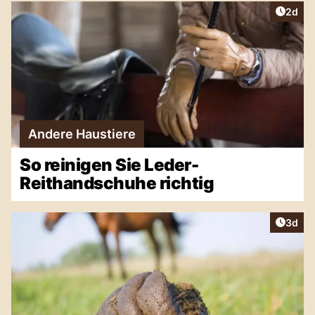
Artike
2d
Andere Haustiere
So reinigen Sie Leder-
Reithandschuhe richtig
Artike
3d