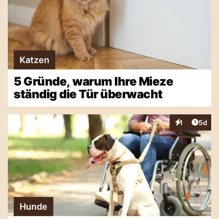
Katzen
5 Gründe, warum Ihre Mieze
ständig die Tür überwacht
Artike
1
5d
Interaktionen
Hunde