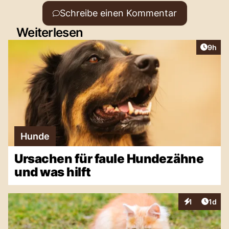
Schreibe einen Kommentar
Weiterlesen
Artike
9h
Hunde
Ursachen für faule Hundezähne
und was hilft
Artike
1
1d
Interaktionen