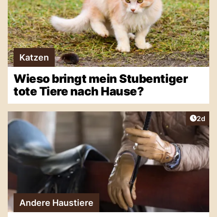
Katzen
Wieso bringt mein Stubentiger
tote Tiere nach Hause?
Artike
2d
Andere Haustiere