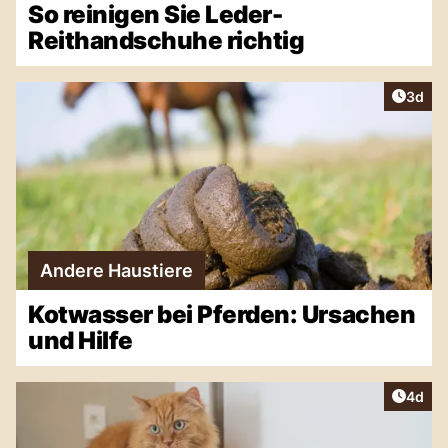
So reinigen Sie Leder-
Reithandschuhe richtig
Artike
3d
Andere Haustiere
Kotwasser bei Pferden: Ursachen
und Hilfe
Artike
4d