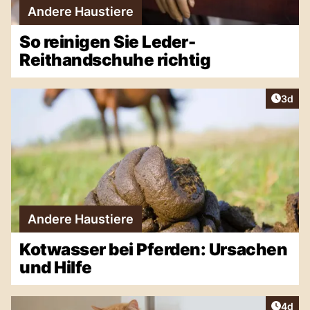
Andere Haustiere
So reinigen Sie Leder-
Reithandschuhe richtig
Artike
3d
Andere Haustiere
Kotwasser bei Pferden: Ursachen
und Hilfe
Artike
4d