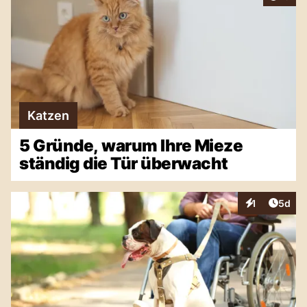
Katzen
5 Gründe, warum Ihre Mieze
ständig die Tür überwacht
Artike
1
5d
Interaktionen