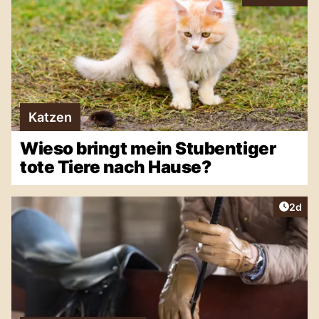
Katzen
Wieso bringt mein Stubentiger
tote Tiere nach Hause?
Artike
2d