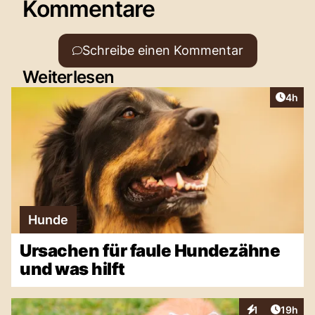
Kommentare
Schreibe einen Kommentar
Weiterlesen
Artike
4h
Hunde
Ursachen für faule Hundezähne
und was hilft
Artikel
1
19h
Interaktionen