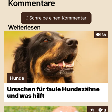
Kommentare
Schreibe einen Kommentar
Weiterlesen
Artikel
13h
Hunde
Ursachen für faule Hundezähne
und was hilft
Artike
1
1d
Interaktionen