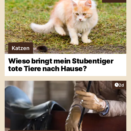
Katzen
Wieso bringt mein Stubentiger
tote Tiere nach Hause?
Artike
2d