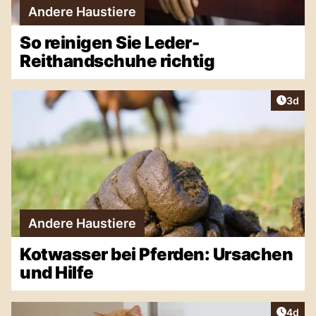
Andere Haustiere
So reinigen Sie Leder-
Reithandschuhe richtig
Artike
3d
Andere Haustiere
Kotwasser bei Pferden: Ursachen
und Hilfe
Artike
4d