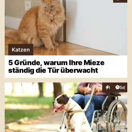
Katzen
5 Gründe, warum Ihre Mieze
ständig die Tür überwacht
Artike
1
5d
Interaktionen