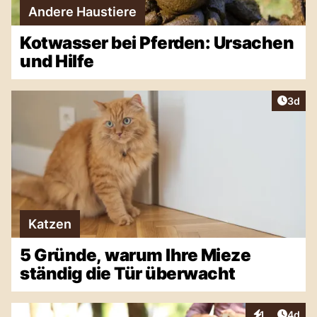
Andere Haustiere
Kotwasser bei Pferden: Ursachen
und Hilfe
Artike
3d
Katzen
5 Gründe, warum Ihre Mieze
ständig die Tür überwacht
Artike
1
4d