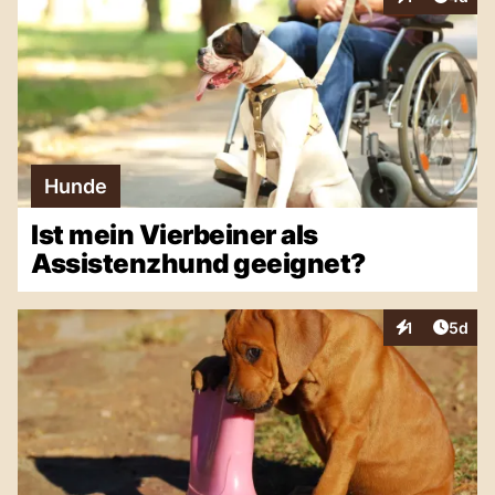
Interaktionen
Hunde
Ist mein Vierbeiner als
Assistenzhund geeignet?
Artike
1
5d
Interaktionen