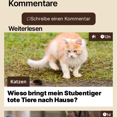
Kommentare
Schreibe einen Kommentar
Weiterlesen
Artikel
1
12h
Interaktionen
Katzen
Wieso bringt mein Stubentiger
tote Tiere nach Hause?
Artike
1d