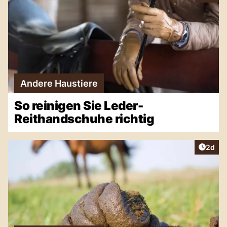
Andere Haustiere
So reinigen Sie Leder-
Reithandschuhe richtig
Artike
2d