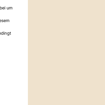
abei um
iesem
edingt