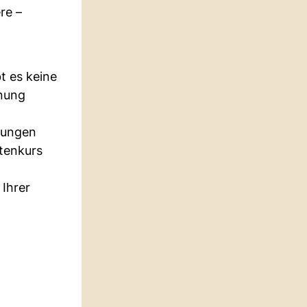
re –
t es keine
nnung
isungen
tenkurs
Ihrer