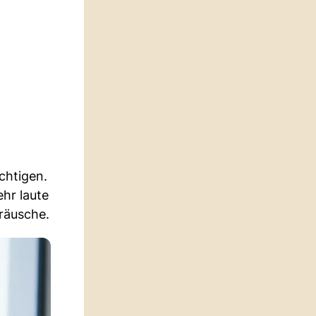
chtigen.
hr laute
eräusche.