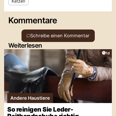
Katzen
Kommentare
Schreibe einen Kommentar
Weiterlesen
Artike
1d
Andere Haustiere
So reinigen Sie Leder-