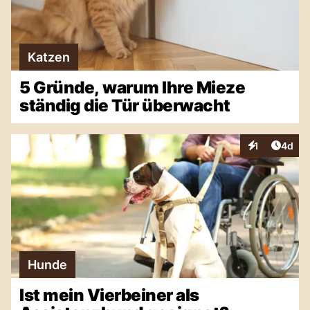
Katzen
5 Gründe, warum Ihre Mieze
ständig die Tür überwacht
Artike
1
4d
Interaktionen
Hunde
Ist mein Vierbeiner als