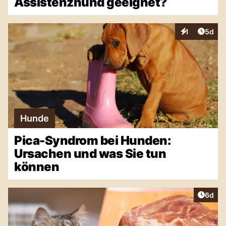
Assistenzhund geeignet?
Artike
1
5d
Interaktionen
Hunde
Pica-Syndrom bei Hunden:
Ursachen und was Sie tun
können
Artike
6d