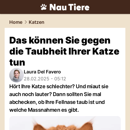
tiere.
NAU.ch
Home
Katzen
Das können Sie gegen
die Taubheit Ihrer Katze
tun
Laura Del Favero
28.02.2025 - 05:12
Hört Ihre Katze schlechter? Und miaut sie
auch noch lauter? Dann sollten Sie mal
abchecken, ob Ihre Fellnase taub ist und
welche Massnahmen es gibt.