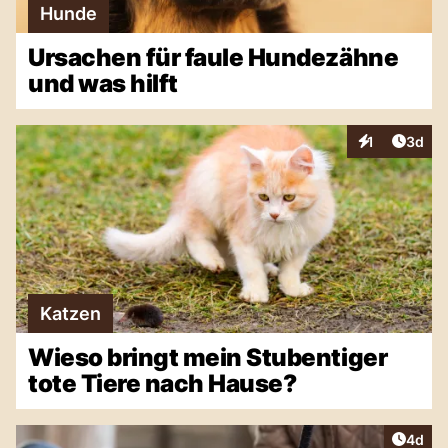
Hunde
Ursachen für faule Hundezähne
und was hilft
Artike
1
3d
Interaktionen
Katzen
Wieso bringt mein Stubentiger
tote Tiere nach Hause?
Artike
4d