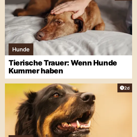
Hunde
Tierische Trauer: Wenn Hunde
Kummer haben
Artike
2d