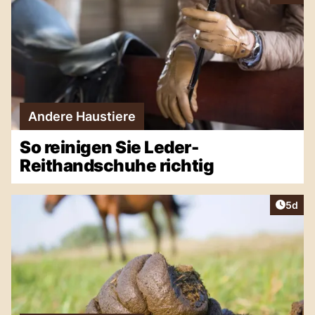
Andere Haustiere
So reinigen Sie Leder-
Reithandschuhe richtig
Artike
5d