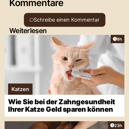
Kommentare
Schreibe einen Kommentar
Weiterlesen
Artike
8h
Katzen
Wie Sie bei der Zahngesundheit
Ihrer Katze Geld sparen können
Artikel 
23h