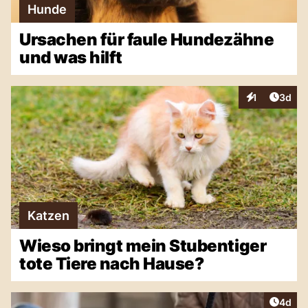
Hunde
Ursachen für faule Hundezähne
und was hilft
Artike
1
3d
Interaktionen
Katzen
Wieso bringt mein Stubentiger
tote Tiere nach Hause?
Artike
4d