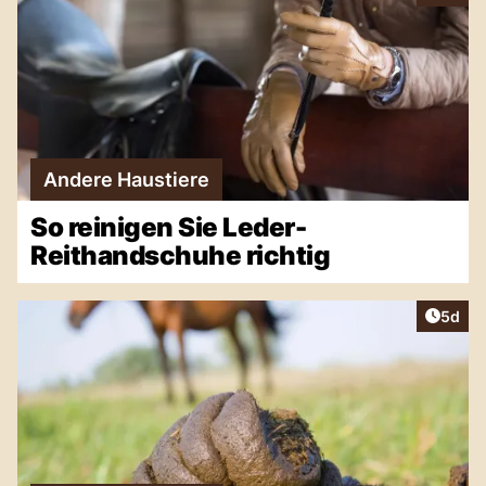
Andere Haustiere
So reinigen Sie Leder-
Reithandschuhe richtig
Artike
5d