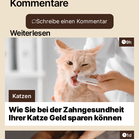
Kommentare
Schreibe einen Kommentar
Weiterlesen
Artike
9h
Katzen
Wie Sie bei der Zahngesundheit
Ihrer Katze Geld sparen können
Artike
1d