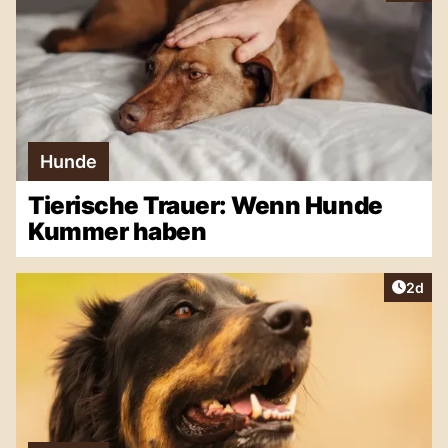
Hunde
Tierische Trauer: Wenn Hunde
Kummer haben
Artike
2d