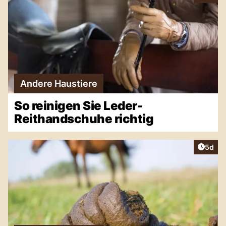
Andere Haustiere
So reinigen Sie Leder-
Reithandschuhe richtig
Artike
5d