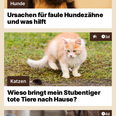
Hunde
Ursachen für faule Hundezähne
und was hilft
Artike
1
3d
Interaktionen
Katzen
Wieso bringt mein Stubentiger
tote Tiere nach Hause?
Artike
4d