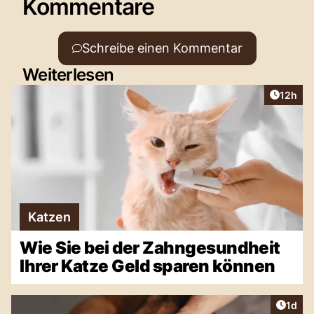
Kommentare
Schreibe einen Kommentar
Weiterlesen
Artikel
12h
Katzen
Wie Sie bei der Zahngesundheit
Ihrer Katze Geld sparen können
Artike
1d