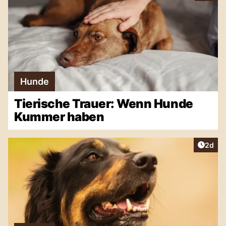
Hunde
Tierische Trauer: Wenn Hunde
Kummer haben
Artike
2d