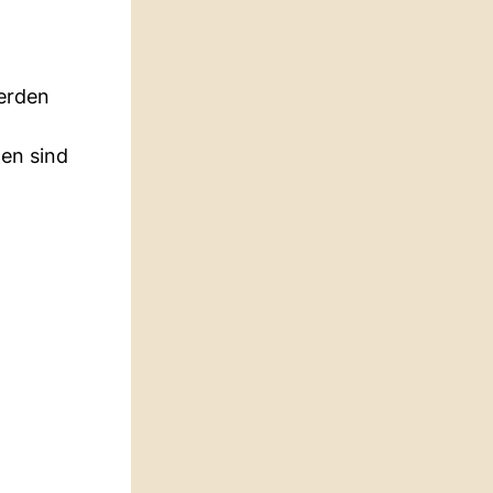
erden
den sind