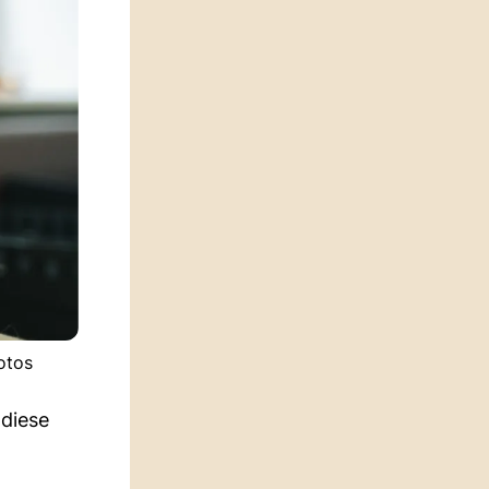
otos
 diese