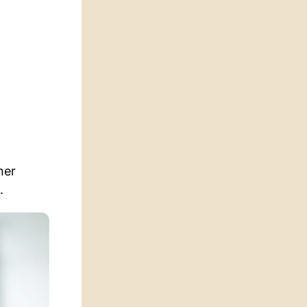
ner
.