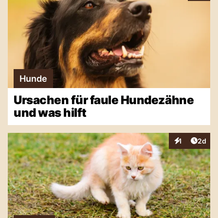
Hunde
Ursachen für faule Hundezähne
und was hilft
Artike
1
2d
Interaktionen