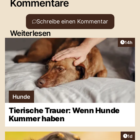
Kommentare
Schreibe einen Kommentar
Weiterlesen
Artikel
14h
Hunde
Tierische Trauer: Wenn Hunde
Kummer haben
Artike
1d