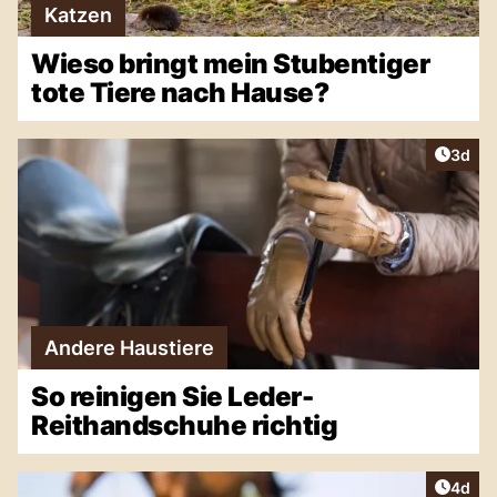
Katzen
Wieso bringt mein Stubentiger
tote Tiere nach Hause?
Artike
3d
Andere Haustiere
So reinigen Sie Leder-
Reithandschuhe richtig
Artike
4d