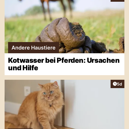
Andere Haustiere
Kotwasser bei Pferden: Ursachen
und Hilfe
Artike
5d