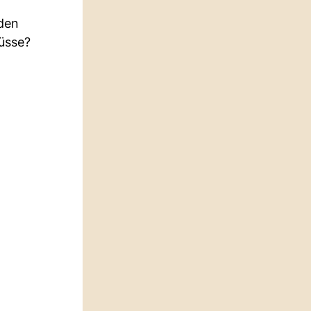
rden
Füsse?