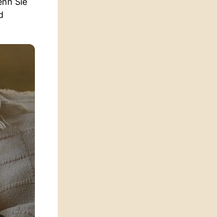
enn Sie
d