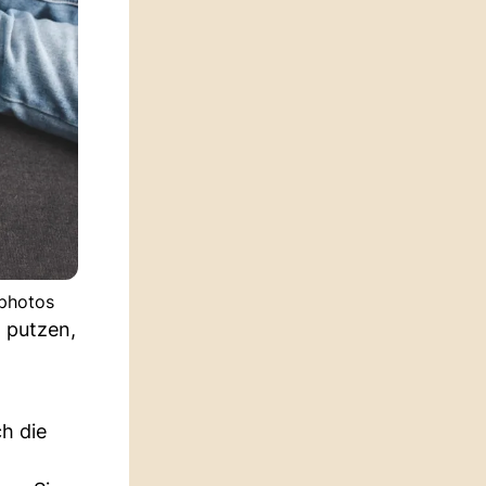
tphotos
l putzen,
h die