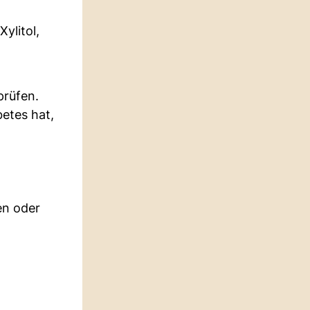
ylitol,
prüfen.
betes hat,
en oder