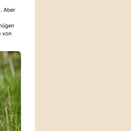
n. Aber
gnügen
m von