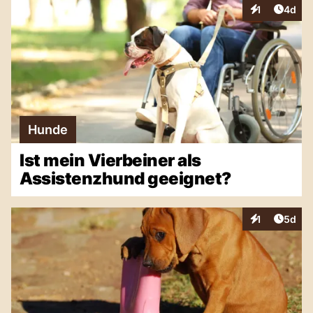
Artike
1
4d
Interaktionen
Hunde
Ist mein Vierbeiner als
Assistenzhund geeignet?
Artike
1
5d
Interaktionen