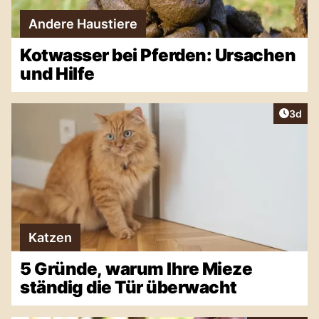
Andere Haustiere
Kotwasser bei Pferden: Ursachen
und Hilfe
Artike
3d
Katzen
5 Gründe, warum Ihre Mieze
ständig die Tür überwacht