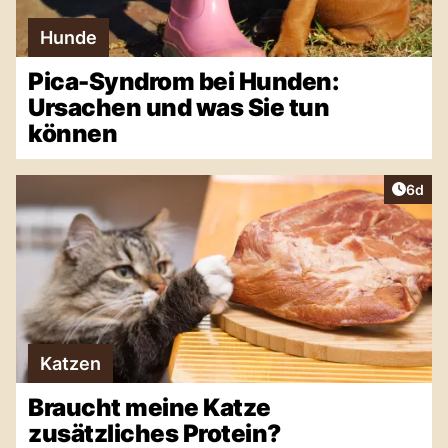
Hunde
Pica-Syndrom bei Hunden:
Ursachen und was Sie tun
können
Artike
6d
Katzen
Braucht meine Katze
zusätzliches Protein?