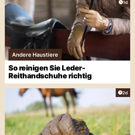
Artike
1d
Andere Haustiere
So reinigen Sie Leder-
Reithandschuhe richtig
Artike
2d