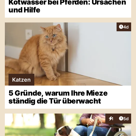
Kotwasser bei Pferden: Ursachen
und Hilfe
Artike
4d
Katzen
5 Gründe, warum Ihre Mieze
ständig die Tür überwacht
Artike
1
5d
Interaktionen