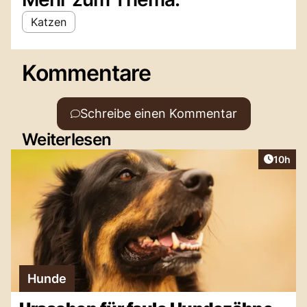
Katzen
Kommentare
Schreibe einen Kommentar
Weiterlesen
Artikel
10h
Hunde