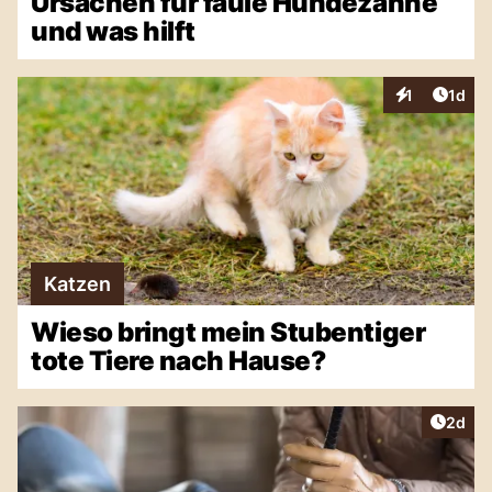
Ursachen für faule Hundezähne
und was hilft
Artike
1
1d
Interaktionen
Katzen
Wieso bringt mein Stubentiger
tote Tiere nach Hause?
Artike
2d