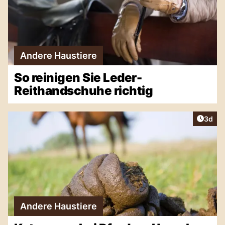
Andere Haustiere
So reinigen Sie Leder-
Reithandschuhe richtig
Artike
3d
Andere Haustiere