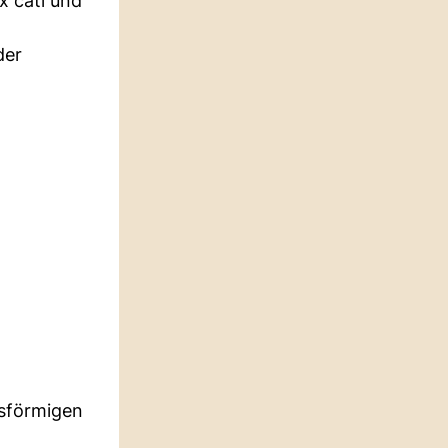
x cati und
der
isförmigen