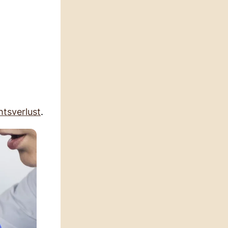
tsverlust
.